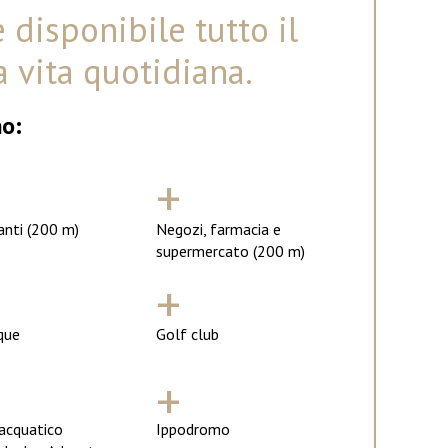
 disponibile tutto il
a vita quotidiana.
no:
+
anti (200 m)
Negozi, farmacia e
supermercato (200 m)
+
que
Golf club
+
acquatico
Ippodromo