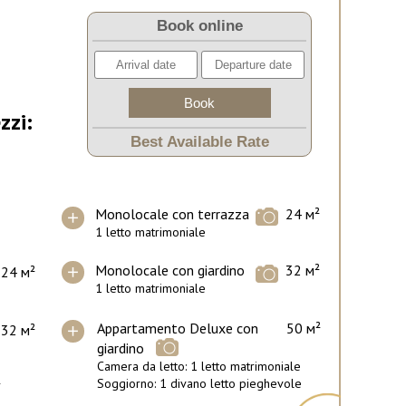
o
Book online
zzi:
Best Available Rate
Monolocale con terrazza
24 м²
1 letto matrimoniale
Monolocale con giardino
32 м²
24 м²
1 letto matrimoniale
Appartamento Deluxe con
50 м²
32 м²
giardino
Camera da letto: 1 letto matrimoniale
²
Soggiorno: 1 divano letto pieghevole