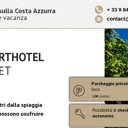
ulla Costa Azzurra
+ 33 9 8
e vacanza
contact@
RTHOTEL
ET
Parcheggio priva
loco
10€
(notte)
tri dalla spiaggia
Possibilità di
check
i possono usufruire
autonomo