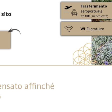
Trasferimento
aeroportuale
 sito
от
30€
(su richiesta)
Wi-Fi
gratuito
pensato affinché
o