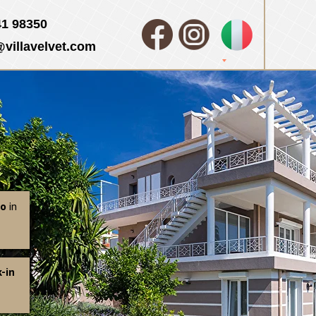
41 98350
villavelvet.com
to
in
-in